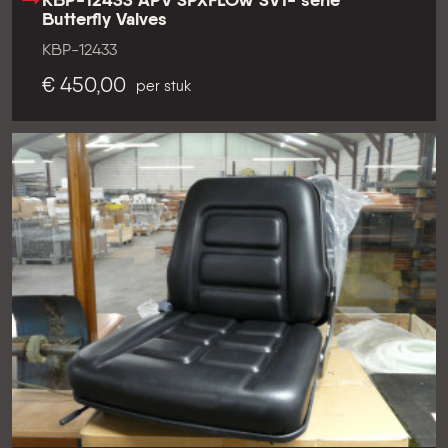
KBP-12433 APV SPXFLOW SV1- serie
Butterfly Valves
KBP-12433
€ 450,00
per stuk