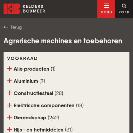
Ga naar inhoud
Kelders Boxmeer
MENU
ZOEK
Terug
Agrarische machines en toebehoren
VOORRAAD
Alle producten
(1)
Aluminium
(7)
Constructiestaal
(28)
Elektrische componenten
(18)
Gereedschap
(242)
Hijs- en hefmiddelen
(31)