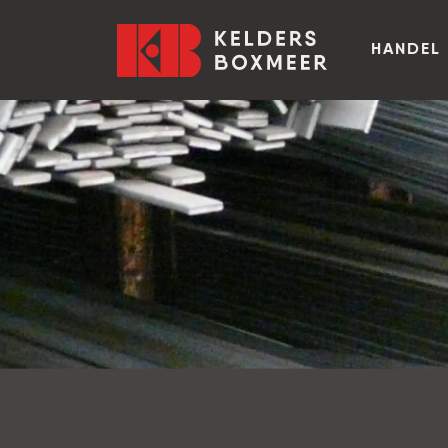
Ga naar inhoud
Kelders Boxmeer
HANDEL 