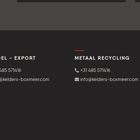
EL - EXPORT
METAAL RECYCLING
485 571416
+31 485 571416
o@kelders-boxmeer.com
info@kelders-boxmeer.com