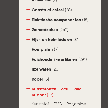
Aluminium
(7)
Constructiestaal
(28)
Elektrische componenten
(18)
Gereedschap
(242)
Hijs- en hefmiddelen
(31)
Houtplaten
(7)
Huishoudelijke artikelen
(291)
Ijzerwaren
(20)
Koper
(5)
Kunststoffen - Zeil - Folie -
Rubber
(19)
Kunststof - PVC - Polyamide