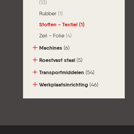
(13)
Rubber
(1)
Stoffen - Textiel
(1)
Zeil - Folie
(4)
Machines
(6)
Roestvast staal
(5)
Transportmiddelen
(54)
Werkplaatsinrichting
(46)