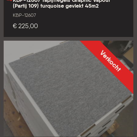
KBP-12607 Tapijttegels Graphic Vapour
(Partij 109) turquoise gevlekt 45m2
KBP-12607
€ 225,00
Verkocht