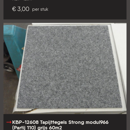
€ 3,00
per stuk
KBP-12608 Tapijttegels Strong modul966
(Partij 110) grijs 60m2