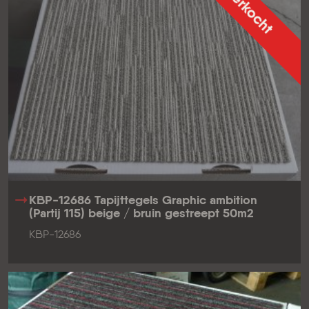
Verkocht
KBP-12686 Tapijttegels Graphic ambition
(Partij 115) beige / bruin gestreept 50m2
KBP-12686