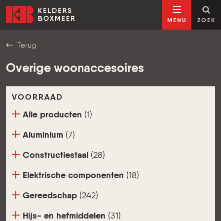
Ga naar inhoud
Kelders Boxmeer
MENU
ZOEK
Terug
Overige woonaccesoires
VOORRAAD
Alle producten
(1)
Aluminium
(7)
Constructiestaal
(28)
Elektrische componenten
(18)
Gereedschap
(242)
Hijs- en hefmiddelen
(31)