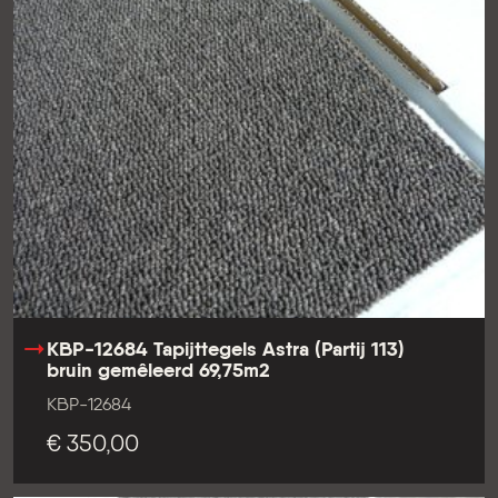
KBP-12684 Tapijttegels Astra (Partij 113)
bruin gemêleerd 69,75m2
KBP-12684
€ 350,00