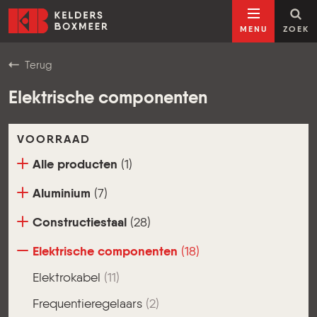
Ga naar inhoud
Kelders Boxmeer
MENU
ZOEK
Terug
Elektrische componenten
VOORRAAD
Alle producten
(1)
Aluminium
(7)
Constructiestaal
(28)
Elektrische componenten
(18)
Elektrokabel
(11)
Frequentieregelaars
(2)