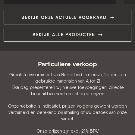
KB-1606
N
o
Ongebruikt, 42 stuks, ca 248 kg / mtr1, AISI
304 / 1.4307
p
prijs op aanvraag
BEKIJK ONZE ACTUELE VOORRAAD
BEKIJK ALLE PRODUCTEN
Particuliere verkoop
Grootste assortiment van Nederland in nieuwe, 2e keus en
gebruikte materialen van A tot Z!
Elke dag presenteren wij nieuwe toevoegingen, directe
beschikbaarheid en scherpe prijzen