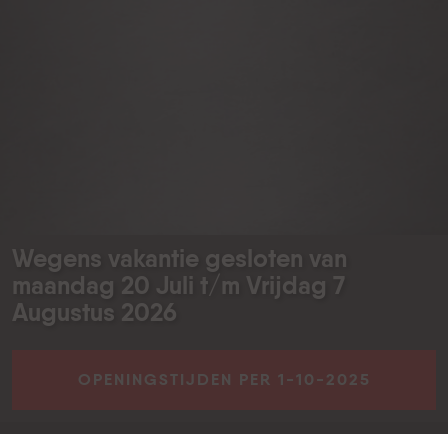
Handel - Export
Meer dan 16.000m2 handelsvoorraden, machines en
meer....
BEKIJK ONZE ACTUELE VOORRAAD