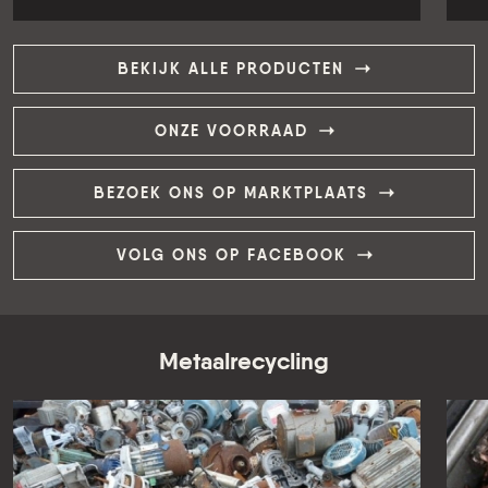
KBP-12711 Multifunctioneel touw
verschillende lengtes en diktes
KBP-12711
€ 5,00
per stuk
BEKIJK ALLE PRODUCTEN
ONZE VOORRAAD
BEZOEK ONS OP MARKTPLAATS
VOLG ONS OP FACEBOOK
Metaalrecycling