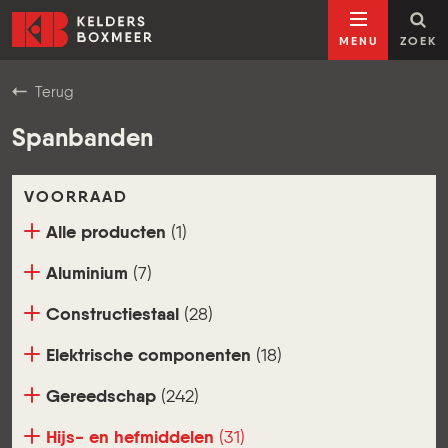
Ga naar inhoud
Kelders Boxmeer
MENU
ZOEK
Terug
Spanbanden
VOORRAAD
Alle producten
(1)
Aluminium
(7)
Constructiestaal
(28)
Elektrische componenten
(18)
Gereedschap
(242)
Hijs- en hefmiddelen
(31)