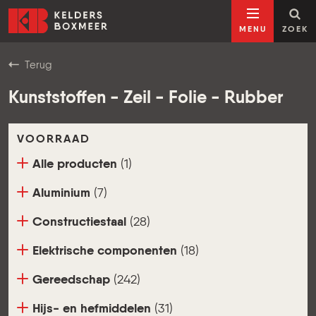
Ga naar inhoud
Kelders Boxmeer
MENU
ZOEK
Terug
Kunststoffen - Zeil - Folie - Rubber
VOORRAAD
Alle producten
(1)
Aluminium
(7)
Constructiestaal
(28)
Elektrische componenten
(18)
Gereedschap
(242)
Hijs- en hefmiddelen
(31)