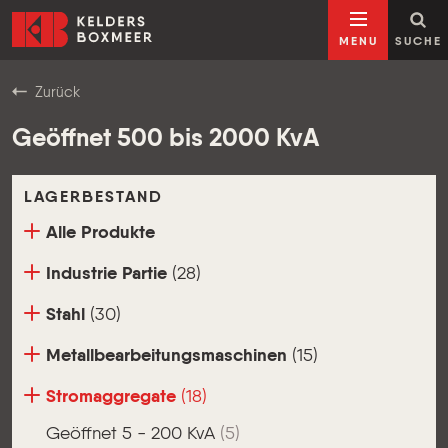
Zum Inhalt springen
Kelders Boxmeer
MENU
SUCHE
Zurück
Geöffnet 500 bis 2000 KvA
LAGERBESTAND
Alle Produkte
Industrie Partie
(28)
Stahl
(30)
Metallbearbeitungsmaschinen
(15)
Stromaggregate
(18)
Geöffnet 5 - 200 KvA
(5)