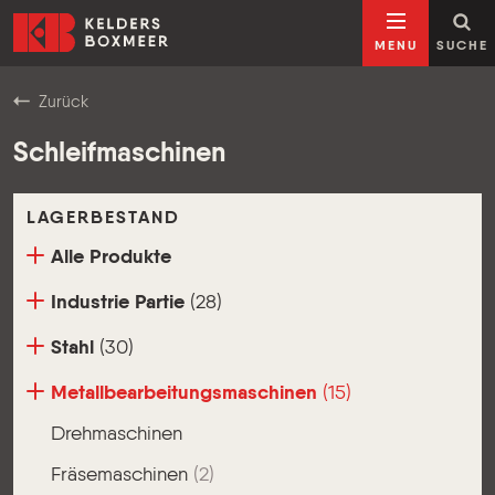
Zum Inhalt springen
Kelders Boxmeer
MENU
SUCHE
Zurück
Schleifmaschinen
LAGERBESTAND
Alle Produkte
Industrie Partie
(28)
Stahl
(30)
Metallbearbeitungsmaschinen
(15)
Drehmaschinen
Fräsemaschinen
(2)