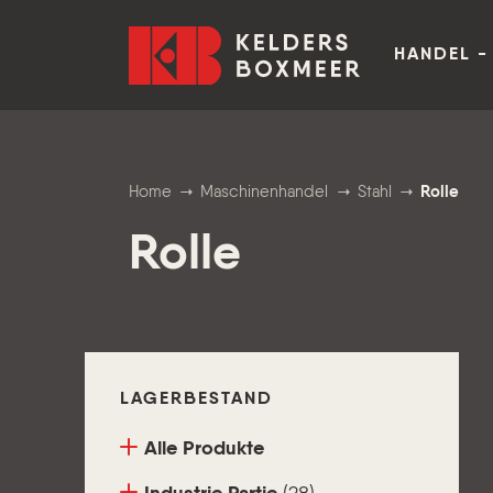
Zum Inhalt springen
Kelders Boxmeer
HANDEL -
Home
Maschinenhandel
Stahl
Rolle
Rolle
LAGERBESTAND
Alle Produkte