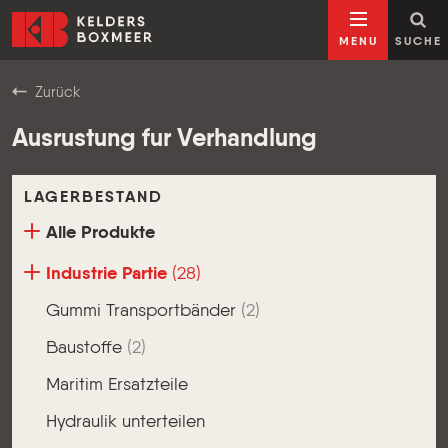
Zum Inhalt springen
Kelders Boxmeer
MENU
SUCHE
Zurück
Ausrustung fur Verhandlung
LAGERBESTAND
Alle Produkte
Industrie Partie
(28)
Gummi Transportbänder
(2)
Baustoffe
(2)
Maritim Ersatzteile
Hydraulik unterteilen