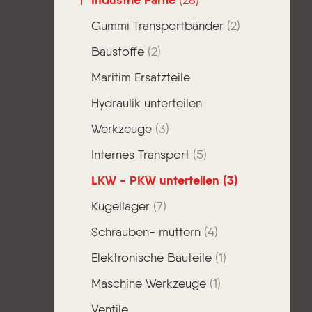
Industrie Partie
(28)
Gummi Transportbänder
(2)
Baustoffe
(2)
Maritim Ersatzteile
Hydraulik unterteilen
Werkzeuge
(3)
Internes Transport
(5)
LKW - PKW unterteilen
(3)
Kugellager
(7)
Schrauben- muttern
(4)
Elektronische Bauteile
(1)
Maschine Werkzeuge
(1)
Ventile