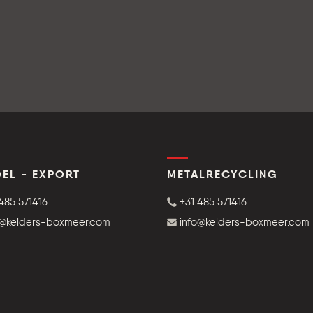
EL - EXPORT
METALRECYCLING
485 571416
+31 485 571416
o@kelders-boxmeer.com
info@kelders-boxmeer.com