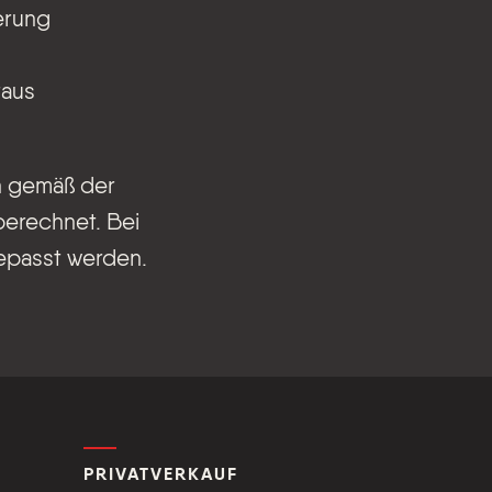
erung
raus
n gemäß der
berechnet. Bei
epasst werden.
PRIVATVERKAUF