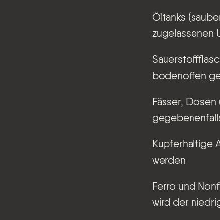
Öltanks (sauber
zugelassenen U
Sauerstoffflas
bodenoffen gel
Fässer, Dosen 
gegebenenfalls
Kupferhaltige 
werden
Ferro und Nonf
wird der niedri