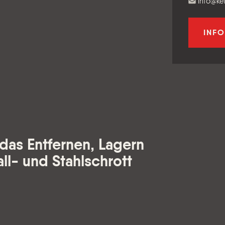
info@ke
INF
f das Entfernen, Lagern
ll- und Stahlschrott