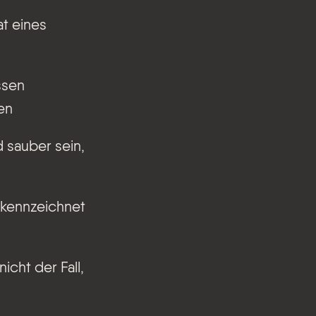
at eines
ssen
en
 sauber sein,
ekennzeichnet
cht der Fall,