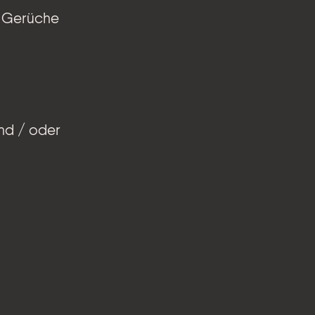
r Gerüche
und / oder