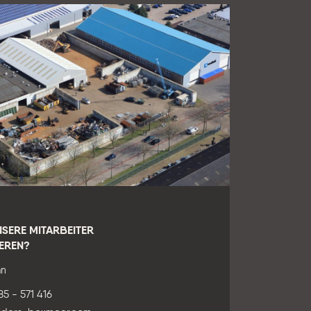
NSERE MITARBEITER
EREN?
an
85 - 571 416