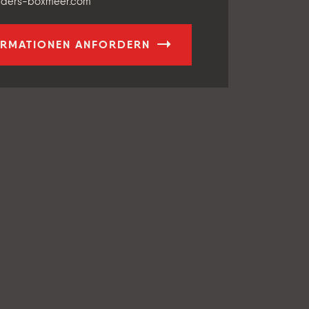
lders-boxmeer.com
ORMATIONEN ANFORDERN