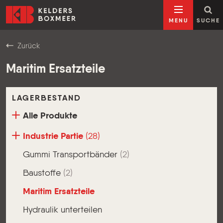
Zum Inhalt springen
Kelders Boxmeer
MENU
SUCHE
Zurück
Maritim Ersatzteile
LAGERBESTAND
Alle Produkte
Industrie Partie
(28)
Gummi Transportbänder
(2)
Baustoffe
(2)
Maritim Ersatzteile
Hydraulik unterteilen