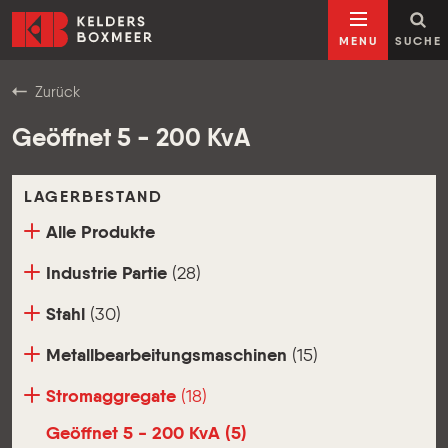
Zum Inhalt springen
Kelders Boxmeer
MENU
SUCHE
Zurück
Geöffnet 5 - 200 KvA
LAGERBESTAND
Alle Produkte
Industrie Partie
(28)
Stahl
(30)
Metallbearbeitungsmaschinen
(15)
Stromaggregate
(18)
Geöffnet 5 - 200 KvA
(5)