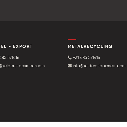
EL - EXPORT
METALRECYCLING
485 571416
+31 485 571416
o@kelders-boxmeer.com
info@kelders-boxmeer.com