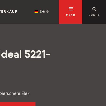
DE
VERKAUF
MENU
SUCHE
deal 5221-
ierschere Elek.