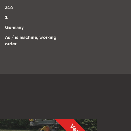
314
1
Germany
As / is machine, working
order