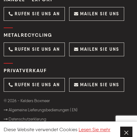
HANDEL - EXPORT
RUFEN SIE UNS AN
MAILEN SIE UNS
METALRECYCLING
RUFEN SIE UNS AN
MAILEN SIE UNS
PRIVATVERKAUF
RUFEN SIE UNS AN
MAILEN SIE UNS
© 2026 - Kelders Boxmeer
Algemeine Lieferungsbedienungen ( EN)
Datenschutzerklarung
Website:
OrangeTalent
Diese Website verwendet Cookies
Lesen Sie mehr