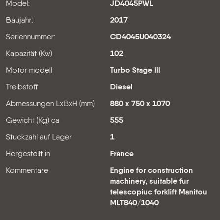
Model:
JD4045PWL
Baujahr:
2017
Seriennummer:
CD4045U040324
Kapazität (Kw)
102
Motor modell
Turbo Stage III
Treibstoff
Diesel
Abmessungen LxBxH (mm)
880 x 750 x 1070
Gewicht (Kg) ca
555
Stuckzahl auf Lager
1
Hergestellt in
France
Kommentare
Engine for construction
machinery, suitable fur
telescopiuc forklift Manitou
MLT840/1040