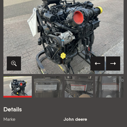
VORIGE
VOLG
Details
Marke
John deere