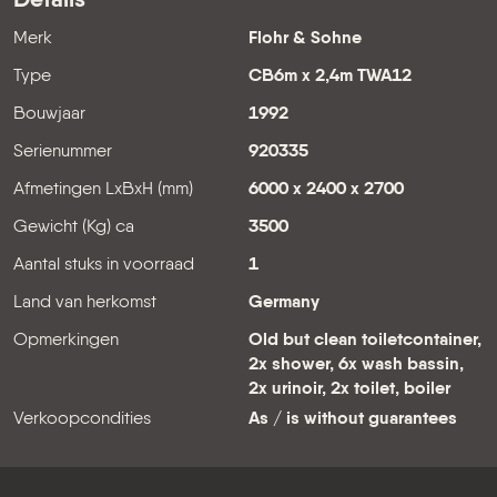
Details
Merk
Flohr & Sohne
Type
CB6m x 2,4m TWA12
Bouwjaar
1992
Serienummer
920335
Afmetingen LxBxH (mm)
6000 x 2400 x 2700
Gewicht (Kg) ca
3500
Aantal stuks in voorraad
1
Land van herkomst
Germany
Opmerkingen
Old but clean toiletcontainer,
2x shower, 6x wash bassin,
2x urinoir, 2x toilet, boiler
Verkoopcondities
As / is without guarantees