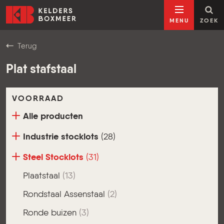
Ga naar inhoud
Kelders Boxmeer
MENU
ZOEK
Terug
Plat stafstaal
VOORRAAD
Alle producten
Industrie stocklots
(28)
Steel Stocklots
(31)
Plaatstaal
(13)
Rondstaal Assenstaal
(2)
Ronde buizen
(3)