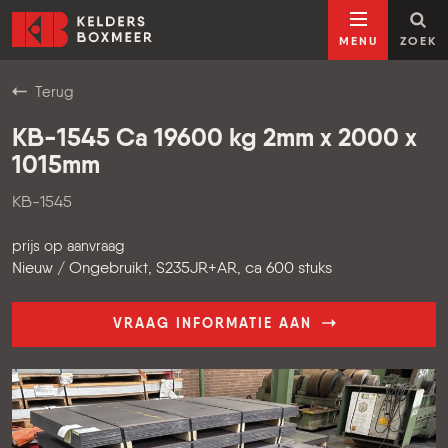
Ga naar inhoud
Kelders Boxmeer
MENU
ZOEK
Terug
KB-1545 Ca 19600 kg 2mm x 2000 x
1015mm
KB-1545
prijs op aanvraag
Nieuw / Ongebruikt, S235JR+AR, ca 600 stuks
VRAAG INFORMATIE AAN