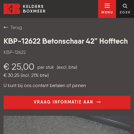
Ga naar inhoud
Kelders Boxmeer
MENU
ZOEK
Terug
KBP-12622 Betonschaar 42” Hofftech
KBP-12622
€ 25,00
per stuk
(excl. btw)
€ 30,25 (incl. 21% btw)
U kunt bij ons contant betalen of pinnen
VRAAG INFORMATIE AAN