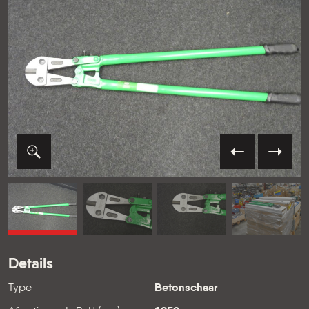
VORIGE
VOLG
Details
Type
Betonschaar