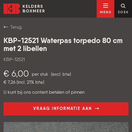
Ga naar inhoud
Kelders Boxmeer
MENU
ZOEK
Terug
KBP-12521 Waterpas torpedo 80 cm
met 2 libellen
KBP-12521
€ 6,00
per stuk
(excl. btw)
€ 7,26 (incl. 21% btw)
U kunt bij ons contant betalen of pinnen
VRAAG INFORMATIE AAN